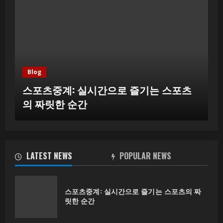
Blog
스포츠중계: 실시간으로 즐기는 스포츠
의 짜릿한 순간
LATEST NEWS
POPULAR NEWS
스포츠중계: 실시간으로 즐기는 스포츠의 짜
릿한 순간